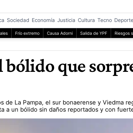
ica
Sociedad
Economía
Justicia
Cultura
Tecno
Deport
iales
Frío extremo
Causa Adorni
Salida de YPF
Riesgos s
l bólido que sorpr
s de La Pampa, el sur bonaerense y Viedma regi
a a un bólido sin daños reportados y con fuert