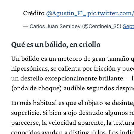
Crédito
@Agustin_F1_
pic.twitter.com
— Carlos Juan Semidey (@Centinela_35)
Sept
Qué es un bólido, en criollo
Un bólido es un meteoro de gran tamaño que
hipersónicas, se calienta por fricción y p
un destello excepcionalmente brillante —l
(onda de choque) audible segundos después
Lo más habitual es que el objeto se desinte
superficie. Si bien a ojo desnudo algunos 
parecerse, la velocidad aparente, la textura 
conocidas ayudan a distinguirlos. Los indi