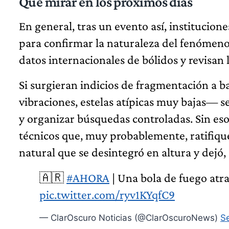
Qué mirar en los próximos días
En general, tras un evento así, institucion
para confirmar la naturaleza del fenómen
datos internacionales de bólidos y revisan l
Si surgieran indicios de fragmentación a b
vibraciones, estelas atípicas muy bajas— s
y organizar búsquedas controladas. Sin eso
técnicos que, muy probablemente, ratifiqu
natural que se desintegró en altura y dejó
🇦🇷
#AHORA
| Una bola de fuego atra
pic.twitter.com/ryv1KYqfC9
— ClarOscuro Noticias (@ClarOscuroNews)
S