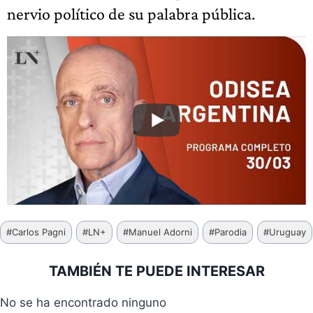
nervio político de su palabra pública.
Etiquetas
#
Carlos Pagni
#
LN+
#
Manuel Adorni
#
Parodia
#
Uruguay
de
la
TAMBIÉN TE PUEDE INTERESAR
entrada:
No se ha encontrado ninguno