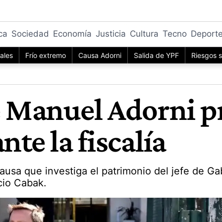
ica
Sociedad
Economía
Justicia
Cultura
Tecno
Deport
iales
Frío extremo
Causa Adorni
Salida de YPF
Riesgos s
e Manuel Adorni p
nte la fiscalía
usa que investiga el patrimonio del jefe de Gab
cio Cabak.