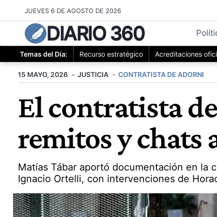
Saltar
JUEVES 6 DE AGOSTO DE 2026
al
DIARIO 360
contenido
Polít
Temas del Día:
Recurso estratégico
Acreditaciones ofic
15 MAYO, 2026
JUSTICIA
CONTRATISTA DE ADORNI
El contratista d
remitos y chats a
Matías Tábar aportó documentación en la ca
Ignacio Ortelli, con intervenciones de Hora