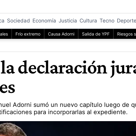
ica
Sociedad
Economía
Justicia
Cultura
Tecno
Deport
iales
Frío extremo
Causa Adorni
Salida de YPF
Riesgos s
ó la declaración ju
nes
nuel Adorni sumó un nuevo capítulo luego de que
tificaciones para incorporarlas al expediente.