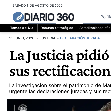
Saltar
SÁBADO 8 DE AGOSTO DE 2026
al
DIARIO 360
contenido
Polít
Temas del Día:
Recurso estratégico
Acreditaciones ofic
11 JUNIO, 2026
JUSTICIA
DECLARACIÓN JURADA
La Justicia pidi
sus rectificacio
La investigación sobre el patrimonio de Ma
urgente las declaraciones juradas y sus rec