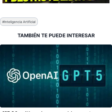
Etiquetas
#
Inteligencia Artificial
de
la
TAMBIÉN TE PUEDE INTERESAR
entrada: