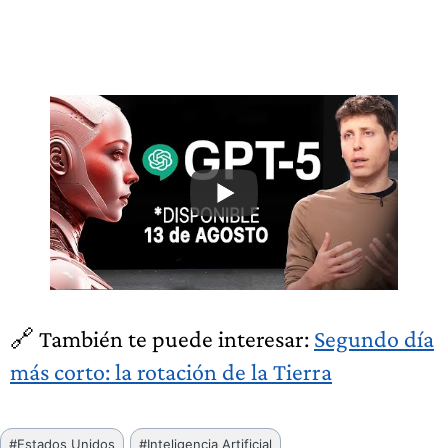
🔗 También te puede interesar:
Segundo día
más corto: la rotación de la Tierra
Etiquetas
#
Estados Unidos
#
Inteligencia Artificial