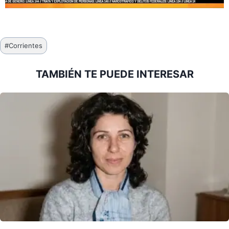
Etiquetas
#
Corrientes
de
la
TAMBIÉN TE PUEDE INTERESAR
entrada: