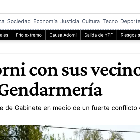
ica
Sociedad
Economía
Justicia
Cultura
Tecno
Deport
iales
Frío extremo
Causa Adorni
Salida de YPF
Riesgos s
rni con sus vecino
 Gendarmería
fe de Gabinete en medio de un fuerte conflicto 