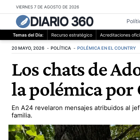
Saltar
VIERNES 7 DE AGOSTO DE 2026
al
DIARIO 360
contenido
Polít
Temas del Día:
Recurso estratégico
Acreditaciones ofic
20 MAYO, 2026
POLÍTICA
POLÉMICA EN EL COUNTRY
Los chats de Ado
la polémica por
En A24 revelaron mensajes atribuidos al je
familia.