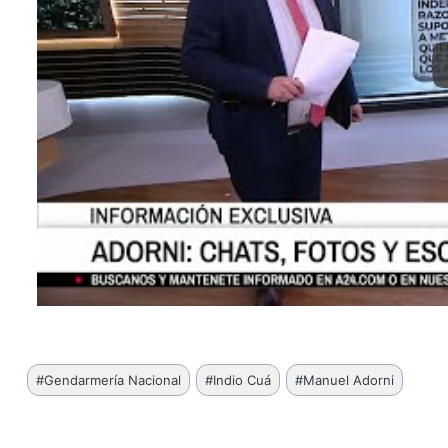
Etiquetas
#
Gendarmería Nacional
#
Indio Cuá
#
Manuel Adorni
de
la