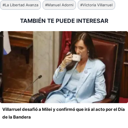
Etiquetas
#
La Libertad Avanza
#
Manuel Adorni
#
Victoria Villarruel
de
la
TAMBIÉN TE PUEDE INTERESAR
entrada:
Villarruel desafió a Milei y confirmó que irá al acto por el Día
de la Bandera