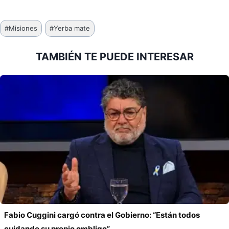
Etiquetas
#
Misiones
#
Yerba mate
de
la
TAMBIÉN TE PUEDE INTERESAR
entrada:
Fabio Cuggini cargó contra el Gobierno: “Están todos
cuidando su propio ombligo”