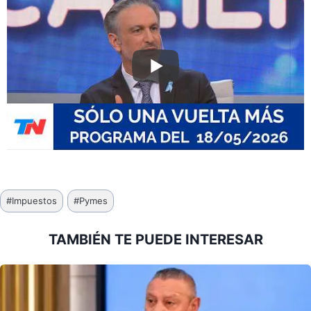
Etiquetas
#
Impuestos
#
Pymes
de
la
TAMBIÉN TE PUEDE INTERESAR
entrada: