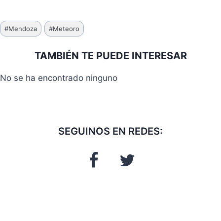
Etiquetas
#
Mendoza
#
Meteoro
de
la
TAMBIÉN TE PUEDE INTERESAR
entrada:
No se ha encontrado ninguno
SEGUINOS EN REDES: