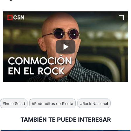
Etiquetas
#
Indio Solari
#
Redonditos de Ricota
#
Rock Nacional
de
la
TAMBIÉN TE PUEDE INTERESAR
entrada: