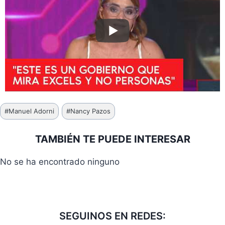
Etiquetas
#
Manuel Adorni
#
Nancy Pazos
de
la
TAMBIÉN TE PUEDE INTERESAR
entrada:
No se ha encontrado ninguno
SEGUINOS EN REDES: