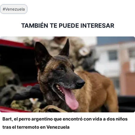
Etiquetas
#
Venezuela
de
la
TAMBIÉN TE PUEDE INTERESAR
entrada:
Bart, el perro argentino que encontró con vida a dos niños
tras el terremoto en Venezuela