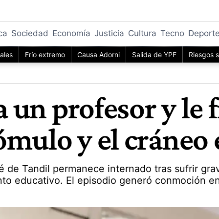
ica
Sociedad
Economía
Justicia
Cultura
Tecno
Deport
iales
Frío extremo
Causa Adorni
Salida de YPF
Riesgos s
un profesor y le f
ómulo y el cráneo 
de Tandil permanece internado tras sufrir gra
nto educativo. El episodio generó conmoción e