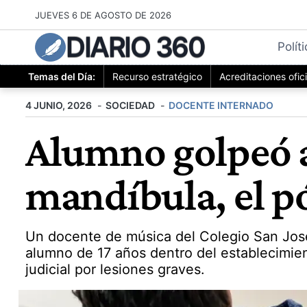
Saltar
JUEVES 6 DE AGOSTO DE 2026
al
DIARIO 360
contenido
Polít
Temas del Día:
Recurso estratégico
Acreditaciones ofic
4 JUNIO, 2026
SOCIEDAD
DOCENTE INTERNADO
Alumno golpeó a 
mandíbula, el p
Un docente de música del Colegio San José 
alumno de 17 años dentro del establecimie
judicial por lesiones graves.