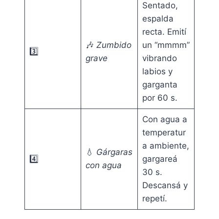
Sentado,
espalda
recta. Emití
🎶
Zumbido
un “mmmm”
3️⃣
grave
vibrando
labios y
garganta
por 60 s.
Con agua a
temperatur
a ambiente,
💧
Gárgaras
4️⃣
gargareá
con agua
30 s.
Descansá y
repetí.