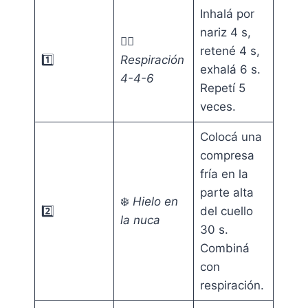
Inhalá por
nariz 4 s,
🧘‍♂️
retené 4 s,
1️⃣
Respiración
exhalá 6 s.
4-4-6
Repetí 5
veces.
Colocá una
compresa
fría en la
parte alta
❄️
Hielo en
2️⃣
del cuello
la nuca
30 s.
Combiná
con
respiración.