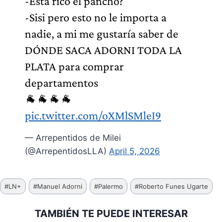
-Está rico el pancho?
-Sisi pero esto no le importa a
nadie, a mi me gustaría saber de
DÓNDE SACA ADORNI TODA LA
PLATA para comprar
departamentos
🐐🐐🐐🐐
pic.twitter.com/oXMlSMleI9
— Arrepentidos de Milei
(@ArrepentidosLLA)
April 5, 2026
Etiquetas
#
LN+
#
Manuel Adorni
#
Palermo
#
Roberto Funes Ugarte
de
la
TAMBIÉN TE PUEDE INTERESAR
entrada: