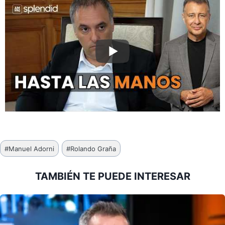
Etiquetas
#
Manuel Adorni
#
Rolando Graña
de
la
TAMBIÉN TE PUEDE INTERESAR
entrada: