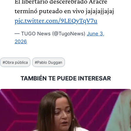
El libertario descerebrado Aracre
terminó puteado en vivo jajajajjajaj
pic.twitter.com/9LEQyTqV7u
— TUGO News (@TugoNews)
June 3,
2026
Etiquetas
#
Obra pública
#
Pablo Duggan
de
la
TAMBIÉN TE PUEDE INTERESAR
entrada: