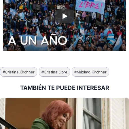
Etiquetas
#
Cristina Kirchner
#
Cristina Libre
#
Máximo Kirchner
de
la
TAMBIÉN TE PUEDE INTERESAR
entrada: