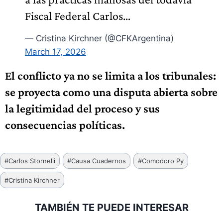
Fiscal Federal Carlos…
— Cristina Kirchner (@CFKArgentina)
March 17, 2026
El conflicto ya no se limita a los tribunales:
se proyecta como una disputa abierta sobre
la legitimidad del proceso y sus
consecuencias políticas.
Etiquetas
#
Carlos Stornelli
#
Causa Cuadernos
#
Comodoro Py
de
#
Cristina Kirchner
la
entrada:
TAMBIÉN TE PUEDE INTERESAR