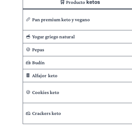
🛒
ketos
Producto
🥖
Pan premium keto y vegano
🥣
Yogur griego natural
🍪
Pepas
🍰
Budín
🍫
Alfajor
keto
🍪
Cookies keto
🧀
Crackers keto