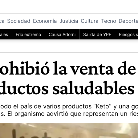
ica
Sociedad
Economía
Justicia
Cultura
Tecno
Deport
iales
Frío extremo
Causa Adorni
Salida de YPF
Riesgos s
hibió la venta de
oductos saludables
odo el país de varios productos “Keto” y una g
ios. El organismo advirtió que representan un rie