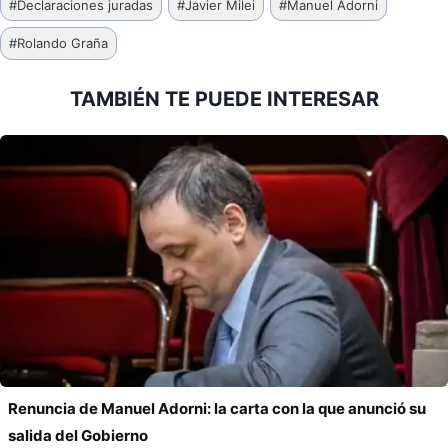
#
Declaraciones juradas
#
Javier Milei
#
Manuel Adorni
de
#
Rolando Graña
la
entrada:
TAMBIÉN TE PUEDE INTERESAR
Renuncia de Manuel Adorni: la carta con la que anunció su
salida del Gobierno