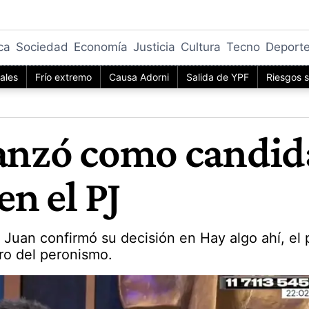
ica
Sociedad
Economía
Justicia
Cultura
Tecno
Deport
iales
Frío extremo
Causa Adorni
Salida de YPF
Riesgos s
lanzó como candid
en el PJ
 Juan confirmó su decisión en Hay algo ahí, 
tro del peronismo.