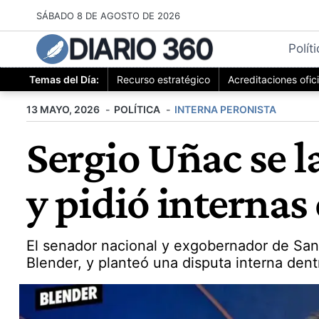
Saltar
SÁBADO 8 DE AGOSTO DE 2026
al
DIARIO 360
contenido
Polít
Temas del Día:
Recurso estratégico
Acreditaciones ofic
13 MAYO, 2026
POLÍTICA
INTERNA PERONISTA
Sergio Uñac se 
y pidió internas 
El senador nacional y exgobernador de San
Blender, y planteó una disputa interna den