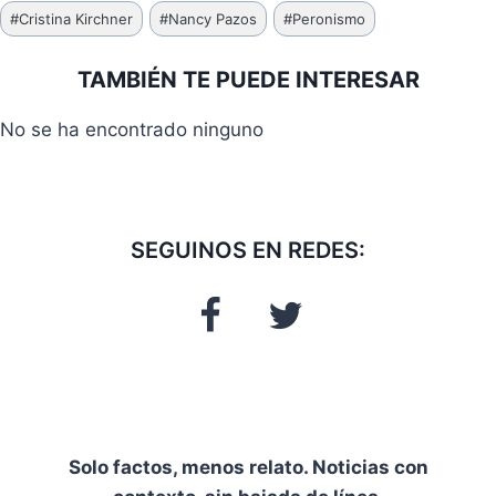
Etiquetas
#
Cristina Kirchner
#
Nancy Pazos
#
Peronismo
de
la
TAMBIÉN TE PUEDE INTERESAR
entrada:
No se ha encontrado ninguno
SEGUINOS EN REDES:
Solo factos, menos relato. Noticias con