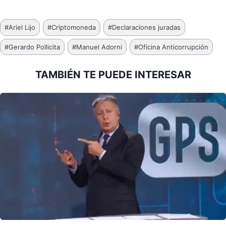
Etiquetas
#
Ariel Lijo
#
Criptomoneda
#
Declaraciones juradas
de
#
Gerardo Pollicita
#
Manuel Adorni
#
Oficina Anticorrupción
la
entrada:
TAMBIÉN TE PUEDE INTERESAR