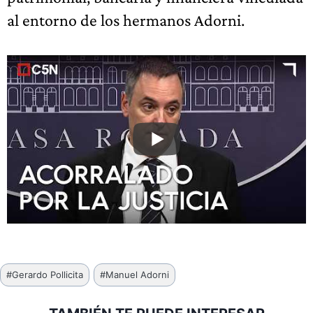
al entorno de los hermanos Adorni.
Etiquetas
#
Gerardo Pollicita
#
Manuel Adorni
de
la