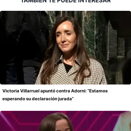
TAMBIÉN TE PUEDE INTERESAR
entrada:
Victoria Villarruel apuntó contra Adorni: “Estamos
esperando su declaración jurada”