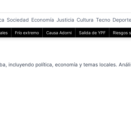
ica
Sociedad
Economía
Justicia
Cultura
Tecno
Deport
iales
Frío extremo
Causa Adorni
Salida de YPF
Riesgos s
ba, incluyendo política, economía y temas locales. Análi