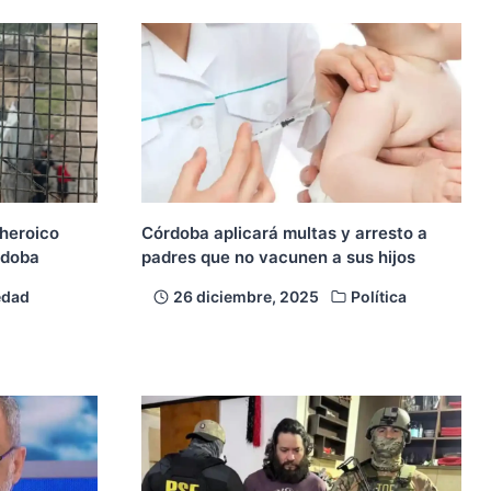
 heroico
Córdoba aplicará multas y arresto a
rdoba
padres que no vacunen a sus hijos
edad
26 diciembre, 2025
Política