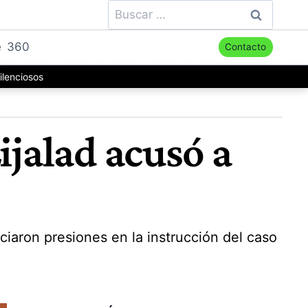
Buscar:
e
360
Contacto
ilenciosos
ijalad acusó a
iaron presiones en la instrucción del caso