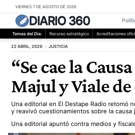
Saltar
VIERNES 7 DE AGOSTO DE 2026
al
DIARIO 360
contenido
Polít
Temas del Día:
Recurso estratégico
Acreditaciones ofic
22 ABRIL, 2026
JUSTICIA
“Se cae la Causa
Majul y Viale d
Una editorial en El Destape Radio retomó n
y reavivó cuestionamientos sobre la causa j
Una editorial apuntó contra medios y fiscal