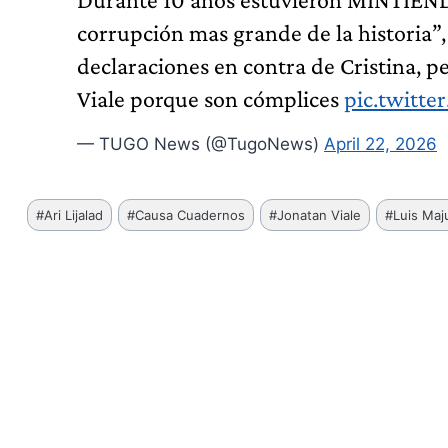
corrupción mas grande de la historia”
declaraciones en contra de Cristina, pe
Viale porque son cómplices
pic.twitte
— TUGO News (@TugoNews)
April 22, 2026
Etiquetas
#
Ari Lijalad
#
Causa Cuadernos
#
Jonatan Viale
#
Luis Maj
de
la
entrada: