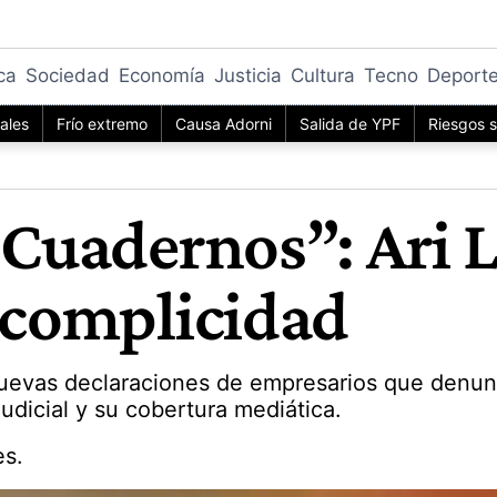
ica
Sociedad
Economía
Justicia
Cultura
Tecno
Deport
iales
Frío extremo
Causa Adorni
Salida de YPF
Riesgos s
 Cuadernos”: Ari L
e complicidad
uevas declaraciones de empresarios que denunc
udicial y su cobertura mediática.
es.