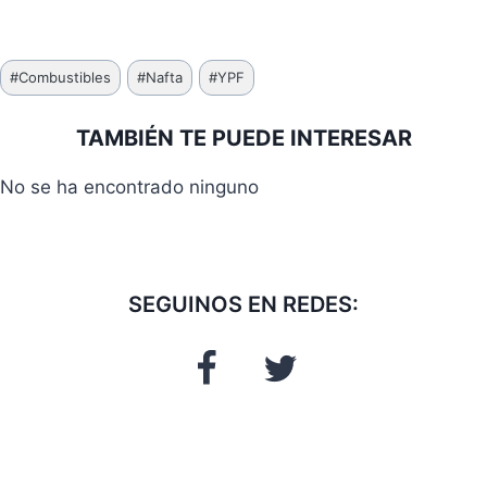
Etiquetas
#
Combustibles
#
Nafta
#
YPF
de
la
TAMBIÉN TE PUEDE INTERESAR
entrada:
No se ha encontrado ninguno
SEGUINOS EN REDES: