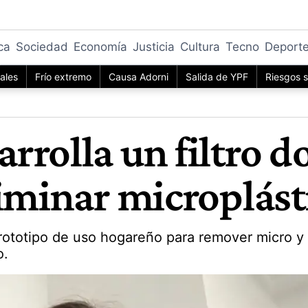
ica
Sociedad
Economía
Justicia
Cultura
Tecno
Deport
iales
Frío extremo
Causa Adorni
Salida de YPF
Riesgos s
rrolla un filtro 
iminar microplást
prototipo de uso hogareño para remover micro y
o.