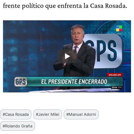
frente político que enfrenta la Casa Rosada.
Etiquetas
#
Casa Rosada
#
Javier Milei
#
Manuel Adorni
de
#
Rolando Graña
la